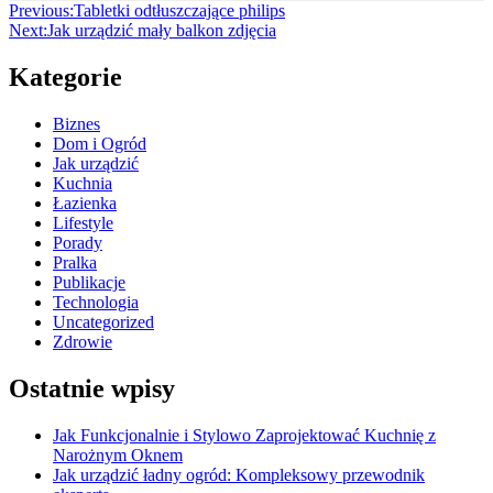
Nawigacja
Previous:
Tabletki odtłuszczające philips
Next:
Jak urządzić mały balkon zdjęcia
wpisu
Kategorie
Biznes
Dom i Ogród
Jak urządzić
Kuchnia
Łazienka
Lifestyle
Porady
Pralka
Publikacje
Technologia
Uncategorized
Zdrowie
Ostatnie wpisy
Jak Funkcjonalnie i Stylowo Zaprojektować Kuchnię z
Narożnym Oknem
Jak urządzić ładny ogród: Kompleksowy przewodnik