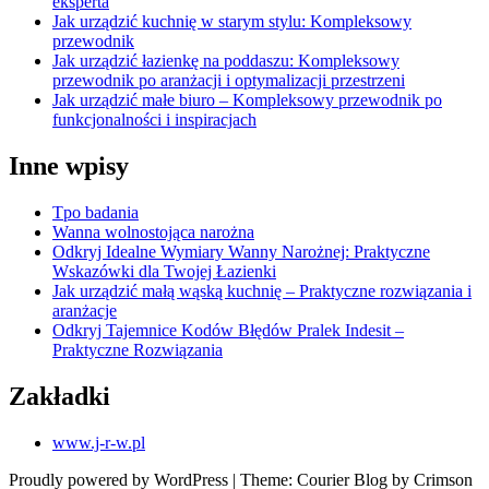
eksperta
Jak urządzić kuchnię w starym stylu: Kompleksowy
przewodnik
Jak urządzić łazienkę na poddaszu: Kompleksowy
przewodnik po aranżacji i optymalizacji przestrzeni
Jak urządzić małe biuro – Kompleksowy przewodnik po
funkcjonalności i inspiracjach
Inne wpisy
Tpo badania
Wanna wolnostojąca narożna
Odkryj Idealne Wymiary Wanny Narożnej: Praktyczne
Wskazówki dla Twojej Łazienki
Jak urządzić małą wąską kuchnię – Praktyczne rozwiązania i
aranżacje
Odkryj Tajemnice Kodów Błędów Pralek Indesit –
Praktyczne Rozwiązania
Zakładki
www.j-r-w.pl
Proudly powered by WordPress
|
Theme: Courier Blog by Crimson