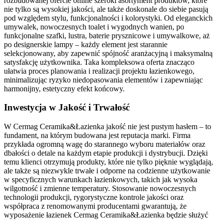
rozbudowanej ofercie online szeroki asortyment produktów, które
nie tylko są wysokiej jakości, ale także doskonale do siebie pasują
pod względem stylu, funkcjonalności i kolorystyki. Od eleganckich
umywalek, nowoczesnych toalet i wygodnych wanien, po
funkcjonalne szafki, lustra, baterie prysznicowe i umywalkowe, aż
po designerskie lampy – każdy element jest starannie
selekcjonowany, aby zapewnić spójność aranżacyjną i maksymalną
satysfakcję użytkownika. Taka kompleksowa oferta znacząco
ułatwia proces planowania i realizacji projektu łazienkowego,
minimalizując ryzyko niedopasowania elementów i zapewniając
harmonijny, estetyczny efekt końcowy.
Inwestycja w Jakość i Trwałość
W Cermag Ceramika&Łazienka jakość nie jest pustym hasłem – to
fundament, na którym budowana jest reputacja marki. Firma
przykłada ogromną wagę do starannego wyboru materiałów oraz
dbałości o detale na każdym etapie produkcji i dystrybucji. Dzięki
temu klienci otrzymują produkty, które nie tylko pięknie wyglądają,
ale także są niezwykle trwałe i odporne na codzienne użytkowanie
w specyficznych warunkach łazienkowych, takich jak wysoka
wilgotność i zmienne temperatury. Stosowanie nowoczesnych
technologii produkcji, rygorystyczne kontrole jakości oraz
współpraca z renomowanymi producentami gwarantują, że
wyposażenie łazienek Cermag Ceramika&Łazienka będzie służyć