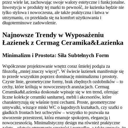
przez wiele lat, zachowując swoje walory estetyczne i funkcjonalne.
Inwestycja w produkty tej marki to pewność, że łazienka będzie nie
tylko stylowa i nowoczesna, ale także praktyczna i łatwa w
utrzymaniu, co przekłada się na komfort użytkowania i
długoterminowe zadowolenie.
Najnowsze Trendy w Wyposażeniu
Łazienek z Cermag Ceramika&Łazienka
Minimalizm i Prostota: Siła Subtelnych Form
Współczesne projektowanie wnętrz coraz śmielej podąża za
filozofią „mniej znaczy więcej”. W świecie łazienek manifestuje się
to przede wszystkim poprzez dominację minimalizmu i prostoty.
Czyste linie, geometryczne formy, brak zbędnych ozdobników – to
cechy, które królują w nowoczesnych aranżacjach. Cermag
Ceramika&Łazienka doskonale wpisuje się w ten trend, oferując
liczne kolekcje ceramiki sanitarnej, mebli i akcesoriów, które
charakteryzują się właśnie tymi cechami. Proste, geometryczne
umywalki, wiszące miski WC o łagodnych kształtach, czy szafki o
gładkich frontach bez uchwytów – wszystko to pozwala na
stworzenie przestrzeni, która emanuje spokojem, elegancją i
nowoczesnością. Minimalistyczny design ma również praktyczne
zalety – ułatwia utrzymanie czystości i porządku, a także sprawia, że