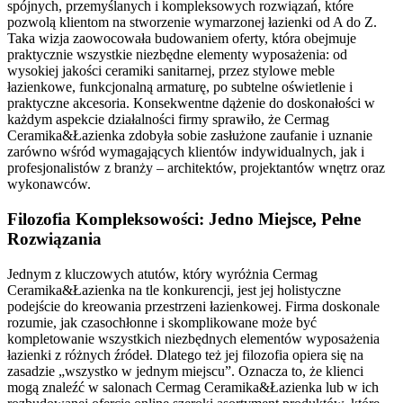
spójnych, przemyślanych i kompleksowych rozwiązań, które
pozwolą klientom na stworzenie wymarzonej łazienki od A do Z.
Taka wizja zaowocowała budowaniem oferty, która obejmuje
praktycznie wszystkie niezbędne elementy wyposażenia: od
wysokiej jakości ceramiki sanitarnej, przez stylowe meble
łazienkowe, funkcjonalną armaturę, po subtelne oświetlenie i
praktyczne akcesoria. Konsekwentne dążenie do doskonałości w
każdym aspekcie działalności firmy sprawiło, że Cermag
Ceramika&Łazienka zdobyła sobie zasłużone zaufanie i uznanie
zarówno wśród wymagających klientów indywidualnych, jak i
profesjonalistów z branży – architektów, projektantów wnętrz oraz
wykonawców.
Filozofia Kompleksowości: Jedno Miejsce, Pełne
Rozwiązania
Jednym z kluczowych atutów, który wyróżnia Cermag
Ceramika&Łazienka na tle konkurencji, jest jej holistyczne
podejście do kreowania przestrzeni łazienkowej. Firma doskonale
rozumie, jak czasochłonne i skomplikowane może być
kompletowanie wszystkich niezbędnych elementów wyposażenia
łazienki z różnych źródeł. Dlatego też jej filozofia opiera się na
zasadzie „wszystko w jednym miejscu”. Oznacza to, że klienci
mogą znaleźć w salonach Cermag Ceramika&Łazienka lub w ich