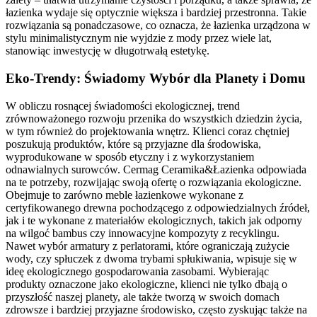
łazienka wydaje się optycznie większa i bardziej przestronna. Takie
rozwiązania są ponadczasowe, co oznacza, że łazienka urządzona w
stylu minimalistycznym nie wyjdzie z mody przez wiele lat,
stanowiąc inwestycję w długotrwałą estetykę.
Eko-Trendy: Świadomy Wybór dla Planety i Domu
W obliczu rosnącej świadomości ekologicznej, trend
zrównoważonego rozwoju przenika do wszystkich dziedzin życia,
w tym również do projektowania wnętrz. Klienci coraz chętniej
poszukują produktów, które są przyjazne dla środowiska,
wyprodukowane w sposób etyczny i z wykorzystaniem
odnawialnych surowców. Cermag Ceramika&Łazienka odpowiada
na te potrzeby, rozwijając swoją ofertę o rozwiązania ekologiczne.
Obejmuje to zarówno meble łazienkowe wykonane z
certyfikowanego drewna pochodzącego z odpowiedzialnych źródeł,
jak i te wykonane z materiałów ekologicznych, takich jak odporny
na wilgoć bambus czy innowacyjne kompozyty z recyklingu.
Nawet wybór armatury z perlatorami, które ograniczają zużycie
wody, czy spłuczek z dwoma trybami spłukiwania, wpisuje się w
ideę ekologicznego gospodarowania zasobami. Wybierając
produkty oznaczone jako ekologiczne, klienci nie tylko dbają o
przyszłość naszej planety, ale także tworzą w swoich domach
zdrowsze i bardziej przyjazne środowisko, często zyskując także na