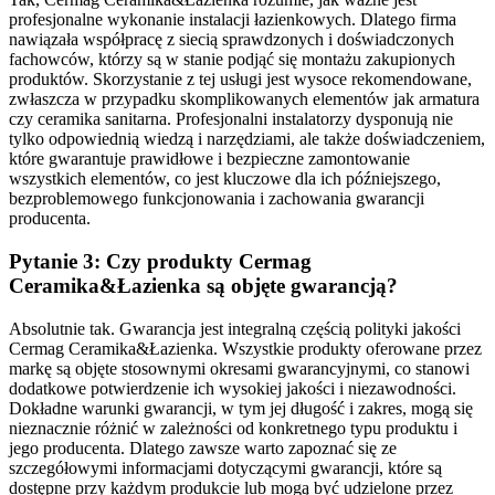
profesjonalne wykonanie instalacji łazienkowych. Dlatego firma
nawiązała współpracę z siecią sprawdzonych i doświadczonych
fachowców, którzy są w stanie podjąć się montażu zakupionych
produktów. Skorzystanie z tej usługi jest wysoce rekomendowane,
zwłaszcza w przypadku skomplikowanych elementów jak armatura
czy ceramika sanitarna. Profesjonalni instalatorzy dysponują nie
tylko odpowiednią wiedzą i narzędziami, ale także doświadczeniem,
które gwarantuje prawidłowe i bezpieczne zamontowanie
wszystkich elementów, co jest kluczowe dla ich późniejszego,
bezproblemowego funkcjonowania i zachowania gwarancji
producenta.
Pytanie 3: Czy produkty Cermag
Ceramika&Łazienka są objęte gwarancją?
Absolutnie tak. Gwarancja jest integralną częścią polityki jakości
Cermag Ceramika&Łazienka. Wszystkie produkty oferowane przez
markę są objęte stosownymi okresami gwarancyjnymi, co stanowi
dodatkowe potwierdzenie ich wysokiej jakości i niezawodności.
Dokładne warunki gwarancji, w tym jej długość i zakres, mogą się
nieznacznie różnić w zależności od konkretnego typu produktu i
jego producenta. Dlatego zawsze warto zapoznać się ze
szczegółowymi informacjami dotyczącymi gwarancji, które są
dostępne przy każdym produkcie lub mogą być udzielone przez