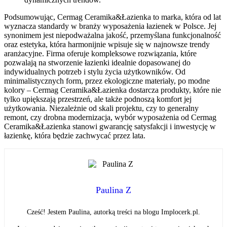
Podsumowując, Cermag Ceramika&Łazienka to marka, która od lat
wyznacza standardy w branży wyposażenia łazienek w Polsce. Jej
synonimem jest niepodważalna jakość, przemyślana funkcjonalność
oraz estetyka, która harmonijnie wpisuje się w najnowsze trendy
aranżacyjne. Firma oferuje kompleksowe rozwiązania, które
pozwalają na stworzenie łazienki idealnie dopasowanej do
indywidualnych potrzeb i stylu życia użytkowników. Od
minimalistycznych form, przez ekologiczne materiały, po modne
kolory – Cermag Ceramika&Łazienka dostarcza produkty, które nie
tylko upiększają przestrzeń, ale także podnoszą komfort jej
użytkowania. Niezależnie od skali projektu, czy to generalny
remont, czy drobna modernizacja, wybór wyposażenia od Cermag
Ceramika&Łazienka stanowi gwarancję satysfakcji i inwestycję w
łazienkę, która będzie zachwycać przez lata.
Paulina Z
Cześć! Jestem Paulina, autorką treści na blogu Implocerk.pl.