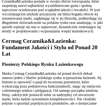
Ceramika&Łazienka posiada w swojej ofercie rozwiązania, które
zaspokoją nawet najbardziej wysublimowane gusta i spełnią
najwyższe oczekiwania pod względem jakości i trwałości. W tym
wyczerpującym artykule przyjrzymy się bliżej bogatej ofercie tej
renomowanej marki, zagłębiając się w jej filozofię, podkreślając jej
długoletnie doświadczenie na polskim rynku oraz analizując, w jaki
sposób wpisuje się ona w najnowsze, dynamicznie zmieniające się
trendy w projektowaniu i wyposażaniu wnętrz łazienkowych.
Cermag Ceramika&Łazienka:
Fundament Jakości i Stylu od Ponad 20
Lat
Pionierzy Polskiego Rynku Łazienkowego
Marka Cermag Ceramika&Łazienka od ponad dwóch dekad
stanowi jeden z filarów polskiego rynku wyposażenia łazienek. Jej
historia to opowieść o pasji do tworzenia przestrzeni, które
wykraczają poza podstawową funkcjonalność, stając się miejscem
codziennego relaksu i pielęgnacji. Od samego początku istnienia
firmy, założyciele postawili sobie za nadrzędny cel stworzenie
marki, która będzie synonimem kompleksowości. Nie chodziło
jedynie o sprzedaż pojedynczych produktów, ale o dostarczanie