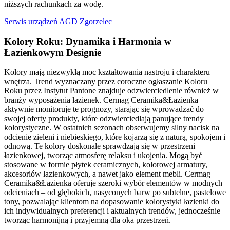
niższych rachunkach za wodę.
Serwis urządzeń AGD Zgorzelec
Kolory Roku: Dynamika i Harmonia w
Łazienkowym Designie
Kolory mają niezwykłą moc kształtowania nastroju i charakteru
wnętrza. Trend wyznaczany przez coroczne ogłaszanie Koloru
Roku przez Instytut Pantone znajduje odzwierciedlenie również w
branży wyposażenia łazienek. Cermag Ceramika&Łazienka
aktywnie monitoruje te prognozy, starając się wprowadzać do
swojej oferty produkty, które odzwierciedlają panujące trendy
kolorystyczne. W ostatnich sezonach obserwujemy silny nacisk na
odcienie zieleni i niebieskiego, które kojarzą się z naturą, spokojem i
odnową. Te kolory doskonale sprawdzają się w przestrzeni
łazienkowej, tworząc atmosferę relaksu i ukojenia. Mogą być
stosowane w formie płytek ceramicznych, kolorowej armatury,
akcesoriów łazienkowych, a nawet jako element mebli. Cermag
Ceramika&Łazienka oferuje szeroki wybór elementów w modnych
odcieniach – od głębokich, nasyconych barw po subtelne, pastelowe
tony, pozwalając klientom na dopasowanie kolorystyki łazienki do
ich indywidualnych preferencji i aktualnych trendów, jednocześnie
tworząc harmonijną i przyjemną dla oka przestrzeń.