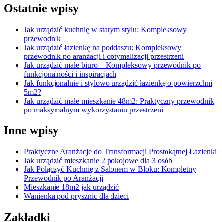
Ostatnie wpisy
Jak urządzić kuchnię w starym stylu: Kompleksowy
przewodnik
Jak urządzić łazienkę na poddaszu: Kompleksowy
przewodnik po aranżacji i optymalizacji przestrzeni
Jak urządzić małe biuro – Kompleksowy przewodnik po
funkcjonalności i inspiracjach
Jak funkcjonalnie i stylowo urządzić łazienkę o powierzchni
5m2?
Jak urządzić małe mieszkanie 48m2: Praktyczny przewodnik
po maksymalnym wykorzystaniu przestrzeni
Inne wpisy
Praktyczne Aranżacje do Transformacji Prostokątnej Łazienki
Jak urządzić mieszkanie 2 pokojowe dla 3 osób
Jak Połączyć Kuchnię z Salonem w Bloku: Kompletny
Przewodnik po Aranżacji
Mieszkanie 18m2 jak urządzić
Wanienka pod prysznic dla dzieci
Zakładki