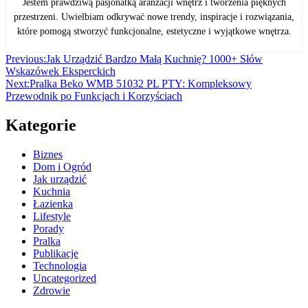
Jestem prawdziwą pasjonatką aranżacji wnętrz i tworzenia pięknych
przestrzeni. Uwielbiam odkrywać nowe trendy, inspiracje i rozwiązania,
które pomogą stworzyć funkcjonalne, estetyczne i wyjątkowe wnętrza.
Nawigacja
Previous:
Jak Urządzić Bardzo Małą Kuchnię? 1000+ Słów
Wskazówek Eksperckich
wpisu
Next:
Pralka Beko WMB 51032 PL PTY: Kompleksowy
Przewodnik po Funkcjach i Korzyściach
Kategorie
Biznes
Dom i Ogród
Jak urządzić
Kuchnia
Łazienka
Lifestyle
Porady
Pralka
Publikacje
Technologia
Uncategorized
Zdrowie