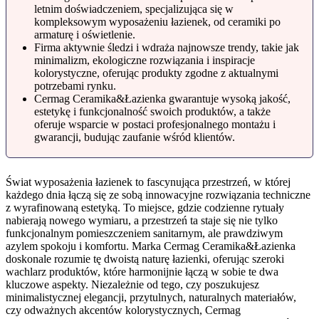
letnim doświadczeniem, specjalizująca się w
kompleksowym wyposażeniu łazienek, od ceramiki po
armaturę i oświetlenie.
Firma aktywnie śledzi i wdraża najnowsze trendy, takie jak
minimalizm, ekologiczne rozwiązania i inspiracje
kolorystyczne, oferując produkty zgodne z aktualnymi
potrzebami rynku.
Cermag Ceramika&Łazienka gwarantuje wysoką jakość,
estetykę i funkcjonalność swoich produktów, a także
oferuje wsparcie w postaci profesjonalnego montażu i
gwarancji, budując zaufanie wśród klientów.
Świat wyposażenia łazienek to fascynująca przestrzeń, w której
każdego dnia łączą się ze sobą innowacyjne rozwiązania techniczne
z wyrafinowaną estetyką. To miejsce, gdzie codzienne rytuały
nabierają nowego wymiaru, a przestrzeń ta staje się nie tylko
funkcjonalnym pomieszczeniem sanitarnym, ale prawdziwym
azylem spokoju i komfortu. Marka Cermag Ceramika&Łazienka
doskonale rozumie tę dwoistą naturę łazienki, oferując szeroki
wachlarz produktów, które harmonijnie łączą w sobie te dwa
kluczowe aspekty. Niezależnie od tego, czy poszukujesz
minimalistycznej elegancji, przytulnych, naturalnych materiałów,
czy odważnych akcentów kolorystycznych, Cermag