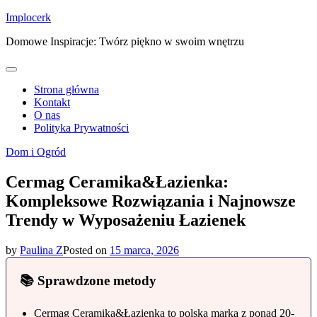
Skip
Implocerk
to
Domowe Inspiracje: Twórz piękno w swoim wnętrzu
content
Strona główna
Kontakt
O nas
Polityka Prywatności
Dom i Ogród
Cermag Ceramika&Łazienka:
Kompleksowe Rozwiązania i Najnowsze
Trendy w Wyposażeniu Łazienek
by
Paulina Z
Posted on
15 marca, 2026
📚 Sprawdzone metody
Cermag Ceramika&Łazienka to polska marka z ponad 20-