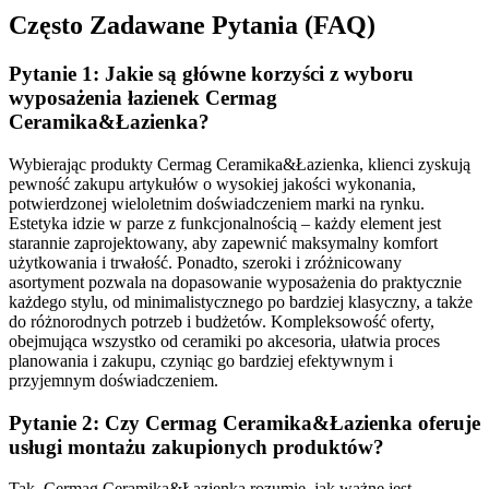
Często Zadawane Pytania (FAQ)
Pytanie 1: Jakie są główne korzyści z wyboru
wyposażenia łazienek Cermag
Ceramika&Łazienka?
Wybierając produkty Cermag Ceramika&Łazienka, klienci zyskują
pewność zakupu artykułów o wysokiej jakości wykonania,
potwierdzonej wieloletnim doświadczeniem marki na rynku.
Estetyka idzie w parze z funkcjonalnością – każdy element jest
starannie zaprojektowany, aby zapewnić maksymalny komfort
użytkowania i trwałość. Ponadto, szeroki i zróżnicowany
asortyment pozwala na dopasowanie wyposażenia do praktycznie
każdego stylu, od minimalistycznego po bardziej klasyczny, a także
do różnorodnych potrzeb i budżetów. Kompleksowość oferty,
obejmująca wszystko od ceramiki po akcesoria, ułatwia proces
planowania i zakupu, czyniąc go bardziej efektywnym i
przyjemnym doświadczeniem.
Pytanie 2: Czy Cermag Ceramika&Łazienka oferuje
usługi montażu zakupionych produktów?
Tak, Cermag Ceramika&Łazienka rozumie, jak ważne jest